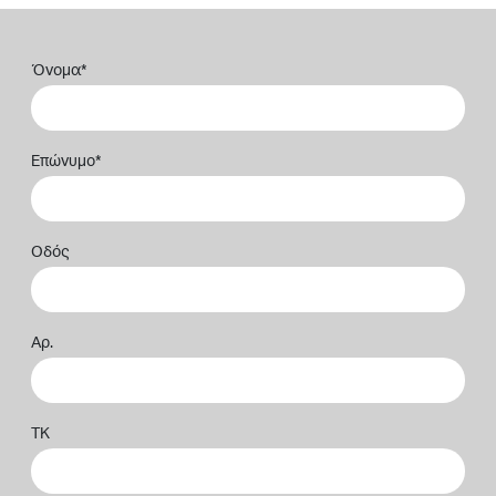
Όνομα
*
Επώνυμο
*
Οδός
Αρ.
ΤΚ