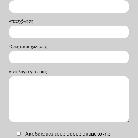
Απασχόληση
Ώρες απασχόλησης
Λίγα λόγια για εσάς
Αποδέχομαι τους
όρους συμμετοχής