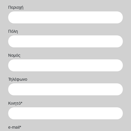
Περιοχή
Πόλη
Νομός
Τηλέφωνο
Κινητό
*
e-mail
*