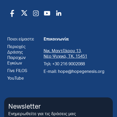
Ποιοι είμαστε
Επικοινωνία
Περιοχές
Νικ. Μαντζάρου 13,
Δράσης
Νέο Ψυχικό, ΤΚ. 15451
Παροχών
Εγκύων
Τηλ: +30 216 9002088
Γίνε FILOS
E-mail: hope@hopegenesis.org
YouTube
Newsletter
Ενημερωθείτε για τις δράσεις μας