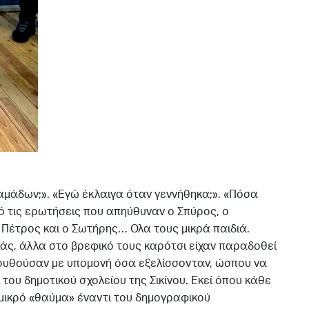
αμάδων;». «Εγώ έκλαιγα όταν γεννήθηκα;». «Πόσα
ό τις ερωτήσεις που απηύθυναν ο Σπύρος, ο
 ο Πέτρος και ο Σωτήρης… Ολα τους μικρά παιδιά.
άς, άλλα στο βρεφικό τους καρότσι είχαν παραδοθεί
ουθούσαν με υπομονή όσα εξελίσσονταν, ώσπου να
του δημοτικού σχολείου της Σικίνου. Εκεί όπου κάθε
μικρό «θαύμα» έναντι του δημογραφικού